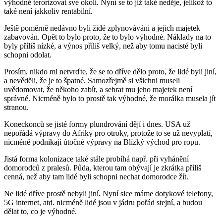
výhodné terorizovat své okolí. Nyní se to již také neděje, jelikož to
také není jakkoliv rentabilní.
Ještě poměrně nedávno byli židé zplynováváni a jejich majetek
zabavován. Opět to bylo proto, že to bylo výhodné. Náklady na to
byly příliš nízké, a výnos příliš velký, než aby tomu nacisté byli
schopni odolat.
Prosím, nikdo mi netvrďte, že se to dříve dělo proto, že lidé byli jiní,
a nevěděli, že je to špatné. Samozřejmě si všichni museli
uvědomovat, že někoho zabít, a sebrat mu jeho majetek není
správné. Nicméně bylo to prostě tak výhodné, že morálka musela jít
stranou.
Koneckonců se jisté formy plundrování dějí i dnes. USA už
nepořádá výpravy do Afriky pro otroky, protože to se už nevyplatí,
nicméně podnikají útočné výpravy na Blízký východ pro ropu.
Jistá forma kolonizace také stále probíhá např. při vyhánění
domorodců z pralesů. Půda, kterou tam obývají je zkrátka příliš
cenná, než aby tam lidé byli schopni nechat domorodce žít.
Ne lidé dříve prostě nebyli jiní. Nyní sice máme dotykové telefony,
5G internet, atd. nicméně lidé jsou v jádru pořád stejní, a budou
dělat to, co je výhodné.