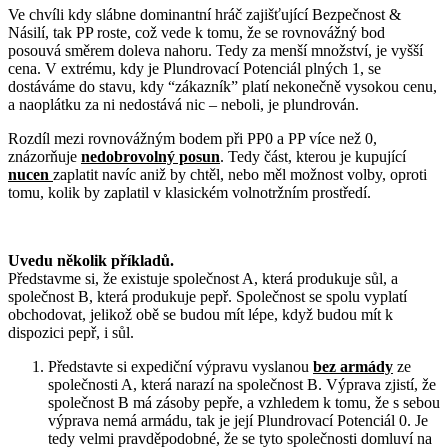
Ve chvíli kdy slábne dominantní hráč zajišťující Bezpečnost &
Násilí, tak PP roste, což vede k tomu, že se rovnovážný bod
posouvá směrem doleva nahoru. Tedy za menší množství, je vyšší
cena. V extrému, kdy je Plundrovací Potenciál plných 1, se
dostáváme do stavu, kdy “zákazník” platí nekonečně vysokou cenu,
a naoplátku za ni nedostává nic – neboli, je plundrován.
Rozdíl mezi rovnovážným bodem při PP0 a PP více než 0,
znázorňuje
nedobrovolný posun
. Tedy část, kterou je kupující
nucen
zaplatit navíc aniž by chtěl, nebo měl možnost volby, oproti
tomu, kolik by zaplatil v klasickém volnotržním prostředí.
Uvedu několik příkladů.
Představme si, že existuje společnost A, která produkuje sůl, a
společnost B, která produkuje pepř. Společnost se spolu vyplatí
obchodovat, jelikož obě se budou mít lépe, když budou mít k
dispozici pepř, i sůl.
Představte si expediční výpravu vyslanou
bez armády
ze
společnosti A, která narazí na společnost B. Výprava zjistí, že
společnost B má zásoby pepře, a vzhledem k tomu, že s sebou
výprava nemá armádu, tak je její Plundrovací Potenciál 0. Je
tedy velmi pravděpodobné, že se tyto společnosti domluví na