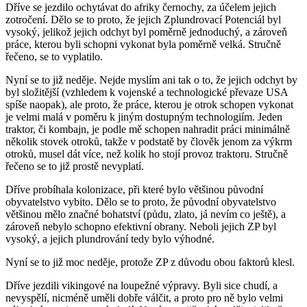
Dříve se jezdilo ochytávat do afriky černochy, za účelem jejich
zotročení. Dělo se to proto, že jejich Zplundrovací Potenciál byl
vysoký, jelikož jejich odchyt byl poměrně jednoduchý, a zároveň
práce, kterou byli schopni vykonat byla poměrně velká. Stručně
řečeno, se to vyplatilo.
Nyní se to již neděje. Nejde myslím ani tak o to, že jejich odchyt by
byl složitější (vzhledem k vojenské a technologické převaze USA
spíše naopak), ale proto, že práce, kterou je otrok schopen vykonat
je velmi malá v poměru k jiným dostupným technologiím. Jeden
traktor, či kombajn, je podle mě schopen nahradit práci minimálně
několik stovek otroků, takže v podstatě by člověk jenom za výkrm
otroků, musel dát více, než kolik ho stojí provoz traktoru. Stručně
řečeno se to již prostě nevyplatí.
Dříve probíhala kolonizace, při které bylo většinou původní
obyvatelstvo vybito. Dělo se to proto, že původní obyvatelstvo
většinou mělo značné bohatství (půdu, zlato, já nevím co ještě), a
zároveň nebylo schopno efektivní obrany. Neboli jejich ZP byl
vysoký, a jejich plundrování tedy bylo výhodné.
Nyní se to již moc neděje, protože ZP z důvodu obou faktorů klesl.
Dříve jezdili vikingové na loupežné výpravy. Byli sice chudí, a
nevyspělí, nicméně uměli dobře válčit, a proto pro ně bylo velmi