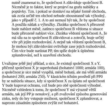
nutně znamenat to, že společnost A zlikviduje společnost B.
Nicméně je to faktor, který se projeví na grafu nabídky a
poptávky. Tzn. i pokud se domluví na nějaké formě obchodu,
tak zcela určitě ten obchod nebude oboustranně tak výhodný,
jako v případě č. 1. A to ani nemusí být tak, že by společnost
A použila nátlak a výhružky. Zkrátka společnost A přirozeně
bude nabízet méně, zatímco společnost B vědoma si situace
bude přirozeně nabízet více. Zkrátka vědomí společnosti A, že
má sílu na to společnost B zlikvidovat a zotročit, hraje určitý
vliv při jejím rozhodování. A stejně tak vědomí společnosti B,
že mohou být zlikvidováni ovlivňuje zase jejich rozhodování.
Čím více bude narůstat PP, tím spíše dojde k úplnému
zplundrování, než k uzavření obchodu.
Uvažujme ještě jiný příklad, a sice, že existují společnosti X a Y,
přičemž společnost X je superbohatá (bohatství 1000; armáda 100),
a společnost je sice méně vyspělá, méně bohatá, ale má větší armádu
(bohatství 200; armáda 250). V klasickém tržním prosředí při PP0
by se nabízela situace, kdy si společnost X za úplatu od společnosti
Y bude kupovat ochranu, což bude pro obě společnosti výhodné.
Nicméně vzhledem k tomu, že společnost Y má výrazně větší
armádu, tak její PP je nenulový, a při zvažování způsobu generování
zisku, tedy do hry vstupuje možnost, společnost X zplundrovat, a
naprosto zásadním způsobem zvýšit své bohatství.