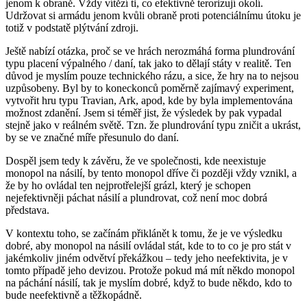
jenom k obraně. Vždy vítězí ti, co efektivně terorizují okolí.
Udržovat si armádu jenom kvůli obraně proti potenciálnímu útoku je
totiž v podstatě plýtvání zdroji.
Ještě nabízí otázka, proč se ve hrách nerozmáhá forma plundrování
typu placení výpalného / daní, tak jako to dělají státy v realitě. Ten
důvod je myslím pouze technického rázu, a sice, že hry na to nejsou
uzpůsobeny. Byl by to koneckonců poměrně zajímavý experiment,
vytvořit hru typu Travian, Ark, apod, kde by byla implementována
možnost zdanění. Jsem si téměř jist, že výsledek by pak vypadal
stejně jako v reálném světě. Tzn. že plundrování typu zničit a ukrást,
by se ve značné míře přesunulo do daní.
Dospěl jsem tedy k závěru, že ve společnosti, kde neexistuje
monopol na násilí, by tento monopol dříve či později vždy vznikl, a
že by ho ovládal ten nejprotřelejší grázl, který je schopen
nejefektivněji páchat násilí a plundrovat, což není moc dobrá
představa.
V kontextu toho, se začínám přiklánět k tomu, že je ve výsledku
dobré, aby monopol na násilí ovládal stát, kde to to co je pro stát v
jakémkoliv jiném odvětví překážkou – tedy jeho neefektivita, je v
tomto případě jeho devizou. Protože pokud má mít někdo monopol
na páchání násilí, tak je myslím dobré, když to bude někdo, kdo to
bude neefektivně a těžkopádně.