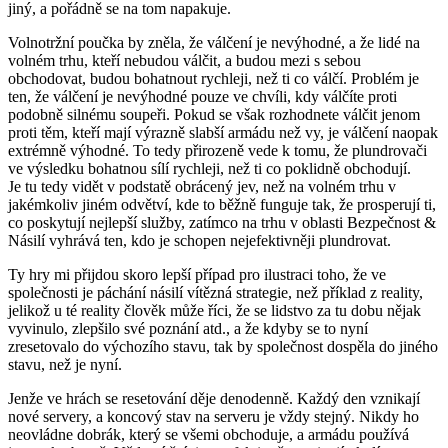
jiný, a pořádně se na tom napakuje.
Volnotržní poučka by zněla, že válčení je nevýhodné, a že lidé na
volném trhu, kteří nebudou válčit, a budou mezi s sebou
obchodovat, budou bohatnout rychleji, než ti co válčí. Problém je
ten, že válčení je nevýhodné pouze ve chvíli, kdy válčíte proti
podobně silnému soupeři. Pokud se však rozhodnete válčit jenom
proti těm, kteří mají výrazně slabší armádu než vy, je válčení naopak
extrémně výhodné. To tedy přirozeně vede k tomu, že plundrovači
ve výsledku bohatnou sílí rychleji, než ti co poklidně obchodují.
Je tu tedy vidět v podstatě obrácený jev, než na volném trhu v
jakémkoliv jiném odvětví, kde to běžně funguje tak, že prosperují ti,
co poskytují nejlepší služby, zatímco na trhu v oblasti Bezpečnost &
Násilí vyhrává ten, kdo je schopen nejefektivněji plundrovat.
Ty hry mi přijdou skoro lepší případ pro ilustraci toho, že ve
společnosti je páchání násilí vítězná strategie, než příklad z reality,
jelikož u té reality člověk může říci, že se lidstvo za tu dobu nějak
vyvinulo, zlepšilo své poznání atd., a že kdyby se to nyní
zresetovalo do výchozího stavu, tak by společnost dospěla do jiného
stavu, než je nyní.
Jenže ve hrách se resetování děje denodenně. Každý den vznikají
nové servery, a koncový stav na serveru je vždy stejný. Nikdy ho
neovládne dobrák, který se všemi obchoduje, a armádu používá