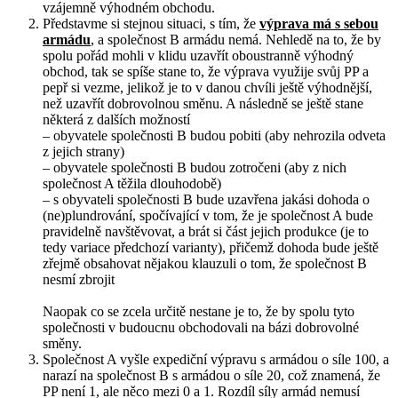
vzájemně výhodném obchodu.
Představme si stejnou situaci, s tím, že
výprava má s sebou
armádu
, a společnost B armádu nemá. Nehledě na to, že by
spolu pořád mohli v klidu uzavřít oboustranně výhodný
obchod, tak se spíše stane to, že výprava využije svůj PP a
pepř si vezme, jelikož je to v danou chvíli ještě výhodnější,
než uzavřít dobrovolnou směnu. A následně se ještě stane
některá z dalších možností
– obyvatele společnosti B budou pobiti (aby nehrozila odveta
z jejich strany)
– obyvatele společnosti B budou zotročeni (aby z nich
společnost A těžila dlouhodobě)
– s obyvateli společnosti B bude uzavřena jakási dohoda o
(ne)plundrování, spočívající v tom, že je společnost A bude
pravidelně navštěvovat, a brát si část jejich produkce (je to
tedy variace předchozí varianty), přičemž dohoda bude ještě
zřejmě obsahovat nějakou klauzuli o tom, že společnost B
nesmí zbrojit
Naopak co se zcela určitě nestane je to, že by spolu tyto
společnosti v budoucnu obchodovali na bázi dobrovolné
směny.
Společnost A vyšle expediční výpravu s armádou o síle 100, a
narazí na společnost B s armádou o síle 20, což znamená, že
PP není 1, ale něco mezi 0 a 1. Rozdíl síly armád nemusí