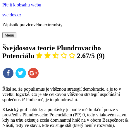
Přejít k obsahu webu
svejdos.cz
Zápisník pravicového extremisty
Menu
Švejdosova teorie Plundrovacího
Potenciálu
2.67
/
5
(
9
)
Říká se, že populismus je vítěznou strategií demokracie, a je to v
vcelku logické. Co je ale celkovou vítěznou strategií uspořádání
společnosti? Podle mě, je to plundrování.
Klasický graf nabídky a poptávky je podle mě funkční pouze v
prostředí s Plundrovacím Potenciálem (PP) 0, tedy v takovém stavu,
kdy na trhu existuje zcela dominantní hráč na v oboru Bezpečnost &
Násilí, tedy ve stavu, kde existuje stát (který není v rozvratu).