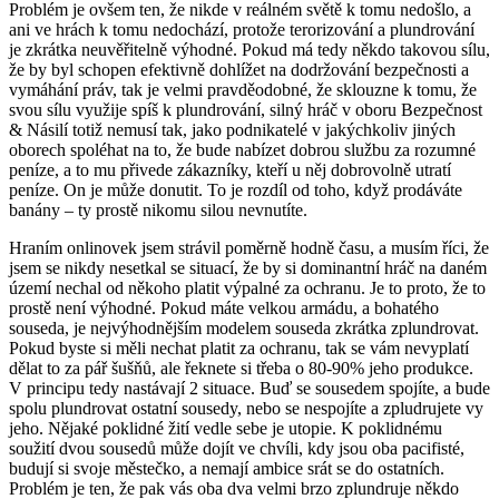
Problém je ovšem ten, že nikde v reálném světě k tomu nedošlo, a
ani ve hrách k tomu nedochází, protože terorizování a plundrování
je zkrátka neuvěřitelně výhodné. Pokud má tedy někdo takovou sílu,
že by byl schopen efektivně dohlížet na dodržování bezpečnosti a
vymáhání práv, tak je velmi pravděodobné, že sklouzne k tomu, že
svou sílu využije spíš k plundrování, silný hráč v oboru Bezpečnost
& Násilí totiž nemusí tak, jako podnikatelé v jakýchkoliv jiných
oborech spoléhat na to, že bude nabízet dobrou službu za rozumné
peníze, a to mu přivede zákazníky, kteří u něj dobrovolně utratí
peníze. On je může donutit. To je rozdíl od toho, když prodáváte
banány – ty prostě nikomu silou nevnutíte.
Hraním onlinovek jsem strávil poměrně hodně času, a musím říci, že
jsem se nikdy nesetkal se situací, že by si dominantní hráč na daném
území nechal od někoho platit výpalné za ochranu. Je to proto, že to
prostě není výhodné. Pokud máte velkou armádu, a bohatého
souseda, je nejvýhodnějším modelem souseda zkrátka zplundrovat.
Pokud byste si měli nechat platit za ochranu, tak se vám nevyplatí
dělat to za pář šušňů, ale řeknete si třeba o 80-90% jeho produkce.
V principu tedy nastávají 2 situace. Buď se sousedem spojíte, a bude
spolu plundrovat ostatní sousedy, nebo se nespojíte a zpludrujete vy
jeho. Nějaké poklidné žití vedle sebe je utopie. K poklidnému
soužití dvou sousedů může dojít ve chvíli, kdy jsou oba pacifisté,
budují si svoje městečko, a nemají ambice srát se do ostatních.
Problém je ten, že pak vás oba dva velmi brzo zplundruje někdo