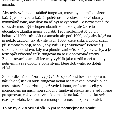
armádu.
Aby tedy svět mohl stabilně fungovat, musel by dle mého názoru
každý jednotlivec, a každá společnost investovat do své obrany
minimálně tolik, aby útok na ně byl nevýhodný. To neznamená, že
se každý musí být schopen ubránit komukoliv, ale že se to
útočníkovi zkrátka nesmí vyplatit. Tedy společnost X by při
bohatství 1000, měla dát na armádu alespoň 1000, tedy aby když na
ni někdo zaútočí, tak aby stejných 1000, které získá z dobití ztratil
při samotném boji, neboli, aby svůj ZP (Zpludrovací Potenciál)
srazil na 0, do stavu, kdy má plundrování větší ztráty, než zisky, a je
tedy opět výhodné spíše fungovat na bázi dobrovolné směny.
Zplundrovací potenciál lze tedy vyčíslit jako rozdíl mezi náklady
nutnými na své dobití, a bohatstvím, které dobyvatel po dobití
získá.
Z toho dle mého názoru vyplývá, že společnost bez monopolu na
násilí ve výsledku bude fungovat velmi neefektivně, protože bude
muset strašně moc zbrojit, což vede k tomu, že územní celky s
monopolem na násilí jsou schopny fungovat efektivněji, a tedy i lépe
prosperovat, což v praxi vede k tomu, že na každém kousku světa
existuje někdo, kdo tam má monopol na násilí – zpravidla stát.
To by bylo k teorii asi vše. Nyní se podívejme na realitu.