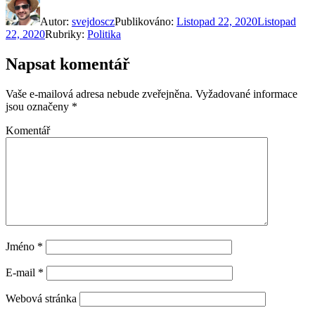
Autor:
svejdoscz
Publikováno:
Listopad 22, 2020
Listopad
22, 2020
Rubriky:
Politika
Napsat komentář
Vaše e-mailová adresa nebude zveřejněna.
Vyžadované informace
jsou označeny
*
Komentář
Jméno
*
E-mail
*
Webová stránka