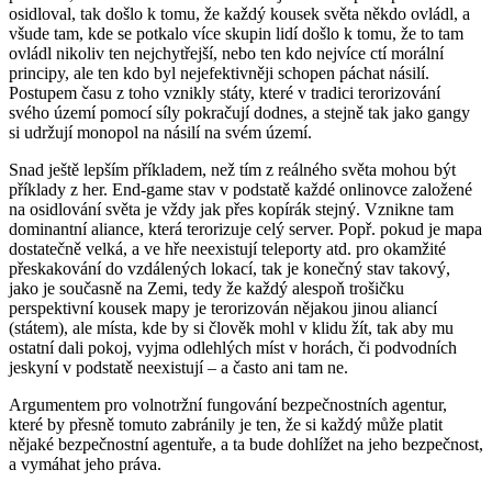
osidloval, tak došlo k tomu, že každý kousek světa někdo ovládl, a
všude tam, kde se potkalo více skupin lidí došlo k tomu, že to tam
ovládl nikoliv ten nejchytřejší, nebo ten kdo nejvíce ctí morální
principy, ale ten kdo byl nejefektivněji schopen páchat násilí.
Postupem času z toho vznikly státy, které v tradici terorizování
svého území pomocí síly pokračují dodnes, a stejně tak jako gangy
si udržují monopol na násilí na svém území.
Snad ještě lepším příkladem, než tím z reálného světa mohou být
příklady z her. End-game stav v podstatě každé onlinovce založené
na osidlování světa je vždy jak přes kopírák stejný. Vznikne tam
dominantní aliance, která terorizuje celý server. Popř. pokud je mapa
dostatečně velká, a ve hře neexistují teleporty atd. pro okamžité
přeskakování do vzdálených lokací, tak je konečný stav takový,
jako je současně na Zemi, tedy že každý alespoň trošičku
perspektivní kousek mapy je terorizován nějakou jinou aliancí
(státem), ale místa, kde by si člověk mohl v klidu žít, tak aby mu
ostatní dali pokoj, vyjma odlehlých míst v horách, či podvodních
jeskyní v podstatě neexistují – a často ani tam ne.
Argumentem pro volnotržní fungování bezpečnostních agentur,
které by přesně tomuto zabránily je ten, že si každý může platit
nějaké bezpečnostní agentuře, a ta bude dohlížet na jeho bezpečnost,
a vymáhat jeho práva.