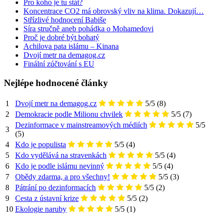
Pro koho je tu stát?
Koncentrace CO2 má obrovský vliv na klima. Dokazují…
Střízlivé hodnocení Babiše
Síra stručně aneb pohádka o Mohamedovi
Proč je dobré být bohatý
Achilova pata islámu – Kinana
Dvojí metr na demagog.cz
Finální zúčtování s EU
Nejlépe hodnocené články
1
Dvojí metr na demagog.cz
5/5
(8)
2
Demokracie podle Milionu chvilek
5/5
(7)
Dezinformace v mainstreamových médiích
5/5
3
(5)
4
Kdo je populista
5/5
(4)
5
Kdo vydělává na stravenkách
5/5
(4)
6
Kdo je podle islámu nevinný
5/5
(4)
7
Obědy zdarma, a pro všechny!
5/5
(3)
8
Pátrání po dezinformacích
5/5
(2)
9
Cesta z ústavní krize
5/5
(2)
10
Ekologie naruby
5/5
(1)