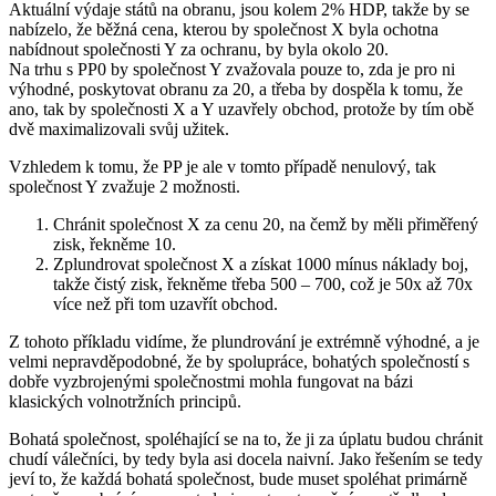
Aktuální výdaje států na obranu, jsou kolem 2% HDP, takže by se
nabízelo, že běžná cena, kterou by společnost X byla ochotna
nabídnout společnosti Y za ochranu, by byla okolo 20.
Na trhu s PP0 by společnost Y zvažovala pouze to, zda je pro ni
výhodné, poskytovat obranu za 20, a třeba by dospěla k tomu, že
ano, tak by společnosti X a Y uzavřely obchod, protože by tím obě
dvě maximalizovali svůj užitek.
Vzhledem k tomu, že PP je ale v tomto případě nenulový, tak
společnost Y zvažuje 2 možnosti.
Chránit společnost X za cenu 20, na čemž by měli přiměřený
zisk, řekněme 10.
Zplundrovat společnost X a získat 1000 mínus náklady boj,
takže čistý zisk, řekněme třeba 500 – 700, což je 50x až 70x
více než při tom uzavřít obchod.
Z tohoto příkladu vidíme, že plundrování je extrémně výhodné, a je
velmi nepravděpodobné, že by spolupráce, bohatých společností s
dobře vyzbrojenými společnostmi mohla fungovat na bázi
klasických volnotržních principů.
Bohatá společnost, spoléhající se na to, že ji za úplatu budou chránit
chudí válečníci, by tedy byla asi docela naivní. Jako řešením se tedy
jeví to, že každá bohatá společnost, bude muset spoléhat primárně