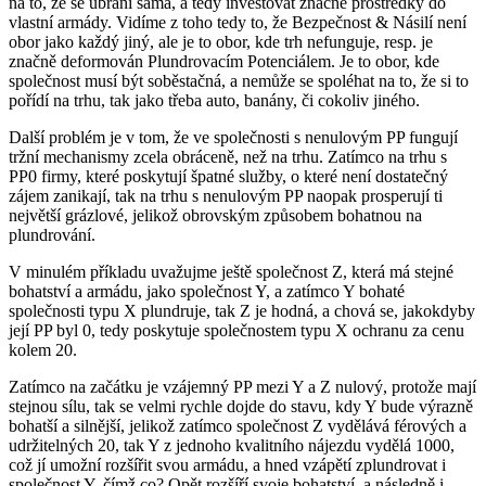
na to, že se ubrání sama, a tedy investovat značné prostředky do
vlastní armády. Vidíme z toho tedy to, že Bezpečnost & Násilí není
obor jako každý jiný, ale je to obor, kde trh nefunguje, resp. je
značně deformován Plundrovacím Potenciálem. Je to obor, kde
společnost musí být soběstačná, a nemůže se spoléhat na to, že si to
pořídí na trhu, tak jako třeba auto, banány, či cokoliv jiného.
Další problém je v tom, že ve společnosti s nenulovým PP fungují
tržní mechanismy zcela obráceně, než na trhu. Zatímco na trhu s
PP0 firmy, které poskytují špatné služby, o které není dostatečný
zájem zanikají, tak na trhu s nenulovým PP naopak prosperují ti
největší grázlové, jelikož obrovským způsobem bohatnou na
plundrování.
V minulém příkladu uvažujme ještě společnost Z, která má stejné
bohatství a armádu, jako společnost Y, a zatímco Y bohaté
společnosti typu X plundruje, tak Z je hodná, a chová se, jakokdyby
její PP byl 0, tedy poskytuje společnostem typu X ochranu za cenu
kolem 20.
Zatímco na začátku je vzájemný PP mezi Y a Z nulový, protože mají
stejnou sílu, tak se velmi rychle dojde do stavu, kdy Y bude výrazně
bohatší a silnější, jelikož zatímco společnost Z vydělává férových a
udržitelných 20, tak Y z jednoho kvalitního nájezdu vydělá 1000,
což jí umožní rozšířit svou armádu, a hned vzápětí zplundrovat i
společnost Y, čímž co? Opět rozšíří svoje bohatství, a následně i