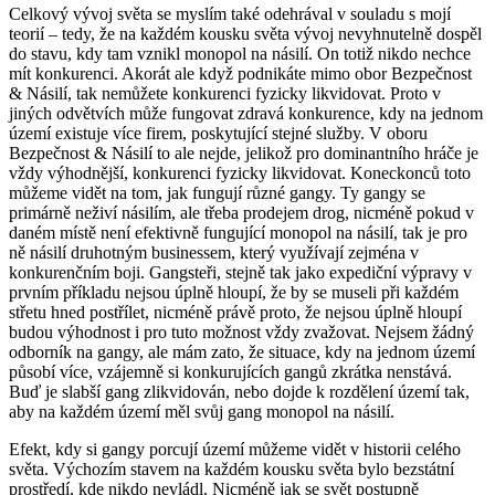
Celkový vývoj světa se myslím také odehrával v souladu s mojí
teorií – tedy, že na každém kousku světa vývoj nevyhnutelně dospěl
do stavu, kdy tam vznikl monopol na násilí. On totiž nikdo nechce
mít konkurenci. Akorát ale když podnikáte mimo obor Bezpečnost
& Násilí, tak nemůžete konkurenci fyzicky likvidovat. Proto v
jiných odvětvích může fungovat zdravá konkurence, kdy na jednom
území existuje více firem, poskytující stejné služby. V oboru
Bezpečnost & Násilí to ale nejde, jelikož pro dominantního hráče je
vždy výhodnější, konkurenci fyzicky likvidovat. Koneckonců toto
můžeme vidět na tom, jak fungují různé gangy. Ty gangy se
primárně neživí násilím, ale třeba prodejem drog, nicméně pokud v
daném místě není efektivně fungující monopol na násilí, tak je pro
ně násilí druhotným businessem, který využívají zejména v
konkurenčním boji. Gangsteři, stejně tak jako expediční výpravy v
prvním příkladu nejsou úplně hloupí, že by se museli při každém
střetu hned postřílet, nicméně právě proto, že nejsou úplně hloupí
budou výhodnost i pro tuto možnost vždy zvažovat. Nejsem žádný
odborník na gangy, ale mám zato, že situace, kdy na jednom území
působí více, vzájemně si konkurujících gangů zkrátka nenstává.
Buď je slabší gang zlikvidován, nebo dojde k rozdělení území tak,
aby na každém území měl svůj gang monopol na násilí.
Efekt, kdy si gangy porcují území můžeme vidět v historii celého
světa. Výchozím stavem na každém kousku světa bylo bezstátní
prostředí, kde nikdo nevládl. Nicméně jak se svět postupně