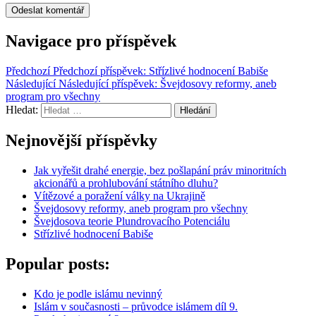
Navigace pro příspěvek
Předchozí
Předchozí příspěvek:
Střízlivé hodnocení Babiše
Následující
Následující příspěvek:
Švejdosovy reformy, aneb
program pro všechny
Hledat:
Hledání
Nejnovější příspěvky
Jak vyřešit drahé energie, bez pošlapání práv minoritních
akcionářů a prohlubování státního dluhu?
Vítězové a poražení války na Ukrajině
Švejdosovy reformy, aneb program pro všechny
Švejdosova teorie Plundrovacího Potenciálu
Střízlivé hodnocení Babiše
Popular posts:
Kdo je podle islámu nevinný
Islám v současnosti – průvodce islámem díl 9.