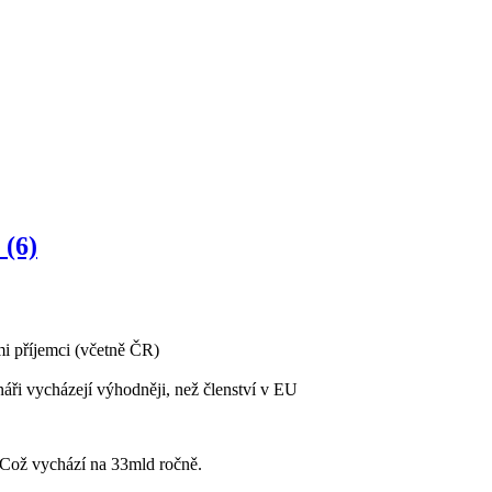
(6)
ými příjemci (včetně ČR)
cénáři vycházejí výhodněji, než členství v EU
. Což vychází na 33mld ročně.