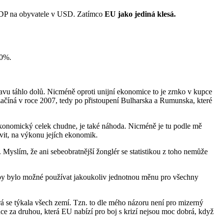
 HDP na obyvatele v USD. Zatímco
EU jako jediná klesá.
10%.
avu táhlo dolů. Nicméně oproti unijní ekonomice to je zrnko v kupce
f začíná v roce 2007, tedy po přistoupení Bulharska a Rumunska, které
 ekonomický celek chudne, je také náhoda. Nicméně je tu podle mě
evit, na výkonu jejích ekonomik.
Myslím, že ani sebeobratnější žonglér se statistikou z toho nemůže
 by bylo možné používat jakoukoliv jednotnou měnu pro všechny
erá se týkala všech zemí. Tzn. to dle mého názoru není pro mizerný
ce za druhou, která EU nabízí pro boj s krizí nejsou moc dobrá, když