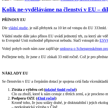
Kolik ne-vyděláváme na členství v EU – díl
PŘÍNOSY EU
Dle
vládní studie
, je náš přebytek za 10 let od vstupu do EU 333mld
Vládní studie dále jako přínos EU uvádí jednotný trh, za který ale v
to Evropské Unii rozhodně připisovat nebudu. Stačí vstoupit do
ESV
Volný pohyb osob nám zase zajišťuje
smlouva o Schengenskémm pro
Počítejme tedy, že jsme z EU získali 33 mld ročně. Což je pro před
NÁKLADY EU
Se členstvím v EU a čerpáním dotací je spojena celá řada vícenákladů
Ztráta z výběru cel (
údajně 6mld ročně
)
Clo za zboží, které k nám cestuje z třetích zemí, a je proclen
Podpora OZE (
43ml ročně
)
Kromě toho, že jsou soláry drahé, je disktutabilní i jejich ekolo
– neekologická výroba v Číně