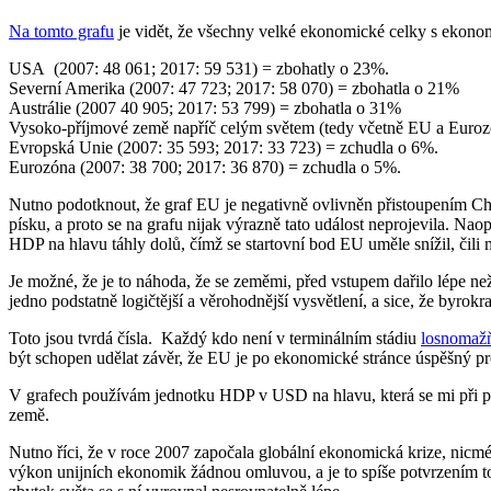
Na tomto grafu
je vidět, že všechny velké ekonomické celky s ekon
USA (2007: 48 061; 2017: 59 531) = zbohatly o 23%.
Severní Amerika (2007: 47 723; 2017: 58 070) = zbohatla o 21%
Austrálie (2007 40 905; 2017: 53 799) = zbohatla o 31%
Vysoko-příjmové země napříč celým světem (tedy včetně EU a Eurozón
Evropská Unie (2007: 35 593; 2017: 33 723) = zchudla o 6%.
Eurozóna (2007: 38 700; 2017: 36 870) = zchudla o 5%.
Nutno podotknout, že graf EU je negativně ovlivněn přistoupením Cho
písku, a proto se na grafu nijak výrazně tato událost neprojevila. Na
HDP na hlavu táhly dolů, čímž se startovní bod EU uměle snížil, čili m
Je možné, že je to náhoda, že se zeměmi, před vstupem dařilo lépe n
jedno podstatně logičtější a věrohodnější vysvětlení, a sice, že byrok
Toto jsou tvrdá čísla. Každý kdo není v terminálním stádiu
losnomaž
být schopen udělat závěr, že EU je po ekonomické stránce úspěšný p
V grafech používám jednotku HDP v USD na hlavu, která se mi při po
země.
Nutno říci, že v roce 2007 započala globální ekonomická krize, nicmén
výkon unijních ekonomik žádnou omluvou, a je to spíše potvrzením to