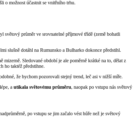
i o možnost účastnit se vnitřního trhu.
 světový průměr ve srovnatelné příjmové třídě (země bohatli
velmi slušně dotáhl na Rumunsko a Bulharko dokonce předstihl.
ně mizerně. Sledované období je ale poměrně krátké na to, dělat z
ch ho taktéž předstihne.
odobné, že bychom pozorovali stejný trend, leč asi v nižší míře.
lépe, a
utíkala světovému průměru
, naopak po vstupu nás světový
nadprůměrně, po vstupu se jim začalo vést hůře než je světový