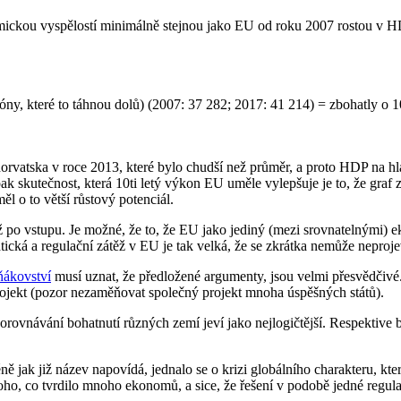
omickou vyspělostí minimálně stejnou jako EU od roku 2007 rostou v
y, které to táhnou dolů) (2007: 37 282; 2017: 41 214) = zbohatly o 
rvatska v roce 2013, které bylo chudší než průměr, a proto HDP na hl
opak skutečnost, která 10ti letý výkon EU uměle vylepšuje je to, že gra
ěl o to větší růstový potenciál.
ež po vstupu. Je možné, že to, že EU jako jediný (mezi srovnatelnými)
ratická a regulační zátěž v EU je tak velká, že se zkrátka nemůže neproj
ňákovství
musí uznat, že předložené argumenty, jsou velmi přesvědčivé. 
rojekt (pozor nezaměňovat společný projekt mnoha úspěšných států).
rovnávání bohatnutí různých zemí jeví jako nejlogičtější. Respektive
ě jak již název napovídá, jednalo se o krizi globálního charakteru, kt
ho, co tvrdilo mnoho ekonomů, a sice, že řešení v podobě jedné regula