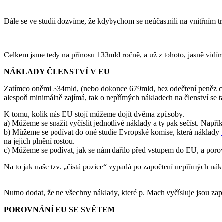
Dále se ve studii dozvíme, že kdybychom se neúčastnili na vnitřním tr
Celkem jsme tedy na přínosu 133mld ročně, a už z tohoto, jasně vidíme 
NÁKLADY ČLENSTVÍ V EU
Zatímco oněmi 334mld, (nebo dokonce 679mld, bez odečtení peněz co d
alespoň minimálně zajímá, tak o nepřímých nákladech na členství se t
K tomu, kolik nás EU stojí můžeme dojít dvěma způsoby.
a) Můžeme se snažit vyčíslit jednotlivé náklady a ty pak sečíst. Napří
b) Můžeme se podívat do oné studie Evropské komise, která náklady
na jejich plnění rostou.
c) Můžeme se podívat, jak se nám dařilo před vstupem do EU, a porovn
Na to jak naše tzv. „čistá pozice“ vypadá po započtení nepřímých ná
Nutno dodat, že ne všechny náklady, které p. Mach vyčísluje jsou zap
POROVNÁNÍ EU SE SVĚTEM