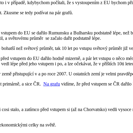
A to i v případě, kdybychom počítali, že s vystoupením z EU bychom přišl
t. Zkusme se tedy podívat na pár grafů.
stupem do EU se dařilo Rumunsku a Bulharsku podstatně lépe, než byl
il, a světovému průměr se začalo dařit podstatně lépe.
 bohatší než světový průměr, tak 10 let po vstupu světový průměr již 
et před vstupem do EU dařilo hodně mizerně, a pár let vstupu o něco mé
dl lépe před jeho vstupem i po, a lze očekávat, že v příštích 10ti lete
y země přistupující v a po roce 2007. U ostatních zemí je velmi pravděp
at primárně, a sice ČR.
Na grafu
vidíme, že před vstupem se ČR dařilo 
cosi stalo, a zatímco před vstupem si (až na Chorvatsko) vedli vysoce 
 ekonomickými celky na světě.