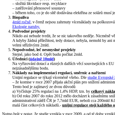
– složitá likvidace resp. recyklace
– zatěžování přenosové soustavy
– během toho, co je do sítě dodávána elektřina ze solárů musí ješ
Biopaliva
4mld ročně
, v čemž nejsou zahrnuty vícenáklady na poškozován
Ekologie naruby.
Podvodné projekty
Nikdo asi nebude tvrdit, že se nic takového neděje. Nicméně větš
A kdyby žádná příležitost, tedy dotace, nebyla, nemohl by ani n
velmi střízlivými 2mld.
Nepodvodné, leč nesmyslné projekty
Stejné, jako bod 4. Opět budu počítat 2mld.
Úředníci (
údajně 10mld
)
Na vyřizování dotací a různých dalších věcí souvisejících s EU j
nejzásadnějšímu bodu.
Náklady na implementaci regulací, směrnic a nařízení
Unijní regulace se týkají víceméně všeho. Dle
studie Evropské
– že komise v roce 2007 přijala akční plán pro snížení admini
Tento bod je zajímavý ze dvou důvodů
a) Vyčísluje 25% regulací na 1,4% HDP, tzn. by
celkový nákl
b) Od roku 2007 do roku 2012 mělo docházet k zásadnímu snižov
administrativní zátěž ČR je 7,7mld EUR, neboli cca 200mld K
malá část celkových nákladů.-
unijní regulace stojí každéh
Nutno brát v potaz, že studie vznikla v roce 2009, a od té doby vznikl