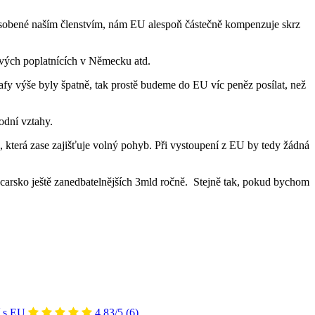
způsobené naším členstvím, nám EU alespoň částečně kompenzuje skrz
ových poplatnících v Německu atd.
afy výše byly špatně, tak prostě budeme do EU víc peněz posílat, než
odní vztahy.
, která zase zajišťuje volný pohyb. Při vystoupení z EU by tedy žádná
carsko ještě zanedbatelnějších 3mld ročně. Stejně tak, pokud bychom
í s EU
4.83/5
(6)