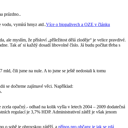
na prázdno..
e vodu, vymírá hmyz atd..
Více o biopalivech a OZE v článku
, ale myslím, že přísloví „příležitost dělá zloděje“ je velice pravdivé.
ne. Tak ať si každý dosadí libovolné číslo. Já budu počítat třeba s
 mld, čili jsme na nule. A to jsme se ještě nedostali k tomu
ii se dočteme zajímavé věci. Například:
%.
e zcela opačný.- odhad na kolik vyšla v letech 2004 – 2009 dodatečná
stních regulací je 3,7% HDP. Administrativní zátěž je však jenom
amo o sobě je obrovskou zátěží, a
přínos pro občany je jak se zdá