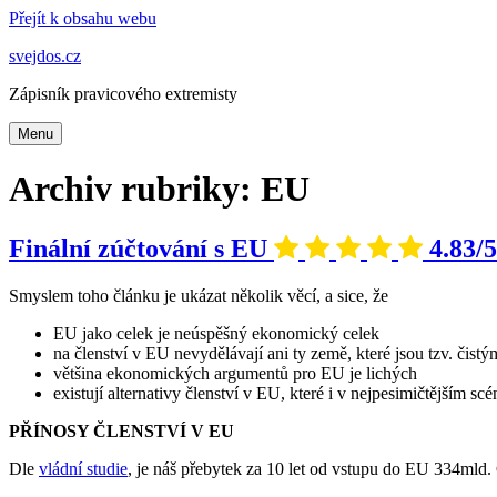
Přejít k obsahu webu
svejdos.cz
Zápisník pravicového extremisty
Menu
Archiv rubriky: EU
Finální zúčtování s EU
4.83/5
Smyslem toho článku je ukázat několik věcí, a sice, že
EU jako celek je neúspěšný ekonomický celek
na členství v EU nevydělávají ani ty země, které jsou tzv. čist
většina ekonomických argumentů pro EU je lichých
existují alternativy členství v EU, které i v nejpesimičtějším s
PŘÍNOSY ČLENSTVÍ V EU
Dle
vládní studie
, je náš přebytek za 10 let od vstupu do EU 334mld