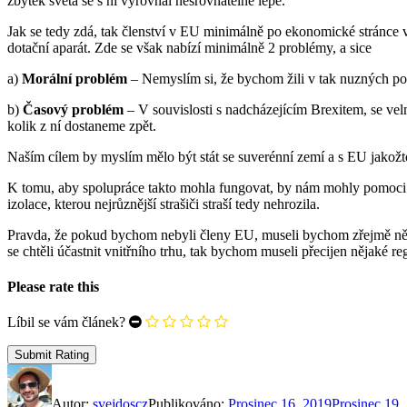
zbytek světa se s ní vyrovnal nesrovnatelně lépe.
Jak se tedy zdá, tak členství v EU minimálně po ekonomické stránce 
dotační aparát. Zde se však nabízí minimálně 2 problémy, a sice
a)
Morální problém
– Nemyslím si, že bychom žili v tak nuzných po
b)
Časový problém
– V souvislosti s nadcházejícím Brexitem, se vel
kolik z ní dostaneme zpět.
Naším cílem by myslím mělo být stát se suverénní zemí a s EU jakožt
K tomu, aby spolupráce takto mohla fungovat, by nám mohly pomoc
izolace, kterou nejrůznější strašiči straší tedy nehrozila.
Pravda, že pokud bychom nebyli členy EU, museli bychom zřejmě něco
se chtěli účastnit vnitřního trhu, tak bychom museli přecijen nějaké 
Please rate this
Líbil se vám článek?
Autor:
svejdoscz
Publikováno:
Prosinec 16, 2019
Prosinec 19,