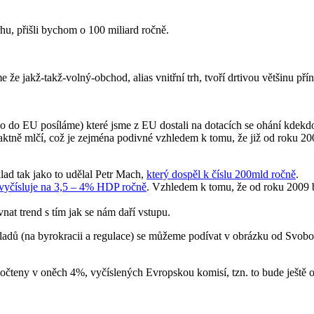
hu, přišli bychom o 100 miliard ročně.
že jakž-takž-volný-obchod, alias vnitřní trh, tvoří drtivou většinu pří
o EU posíláme) které jsme z EU dostali na dotacích se ohání kdekdo, 
aktně mlčí, což je zejména podivné vzhledem k tomu, že již od roku 2009
klad tak jako to udělal Petr Mach,
který dospěl k číslu 200mld ročně
.
vyčísluje na 3,5 – 4% HDP ročně
. Vzhledem k tomu, že od roku 2009 by
at trend s tím jak se nám daří vstupu.
kladů (na byrokracii a regulace) se můžeme podívat v obrázku od Svob
očteny v oněch 4%, vyčíslených Evropskou komisí, tzn. to bude ještě o