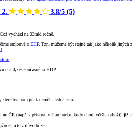
 2.
3.8/5
(5)
. Což vychází na 33mld ročně.
děčíme smlouvě o
EHP
. Tzn. můžeme být stejně tak jako několik jiných
O
.
storu
.
stavu cca 0,7% současného HDP.
, které bychom jinak neměli. Jedná se o:
o mimo ČR (např. v přístavu v Hamburku, kudy chodí většina zboží), již 
gičnost, a to z důvodů že: