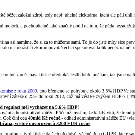
tě běžet záložní zdroj, tedy např. uhelná elektrárna, která ale pálí uhlí 
í motorů, a pochopitelně také značný podíl na tom, že půda nezadržuj
ina asi namítne, že si za to můžeme sami. To je do jisté míry sice pravda
ikdo nic ukrást či zkorumpovat.Nechci spekulovat kolik peněz na ně pad
e nutné zaměstnávat tisíce úředníků.Jestli dobře počítám, tak jsme na 67
 komise z roku 2009
, toto břemeno se pohybuje okolo 3,5% HDP.Ve stud
strativní zátěže o 25% do roku 2012, což má vést ke zvýšení HDP o 1,4
ad regulací měl vycházet na 5,6% HDP
!
ání administrativní zátěže. Přičemž myslím, že každý vidí, že trend j
č. Což činí
cca 40mld Kč ročně
.- odhad administrativní zátěže EU+vla
o občana, včetně novorozenců 3200 EUR ročně
o, troufnu si tvrdit tisíce dalších předpisů, včetně třeba GDPR, které s