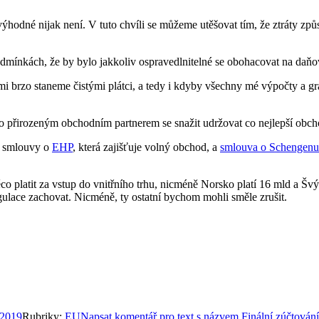
výhodné nijak není. V tuto chvíli se můžeme utěšovat tím, že ztráty 
dmínkách, že by bylo jakkoliv ospravedlnitelné se obohacovat na daň
mi brzo staneme čistými plátci, a tedy i kdyby všechny mé výpočty a gr
o přirozeným obchodním partnerem se snažit udržovat co nejlepší obch
i smlouvy o
EHP
, která zajišťuje volný obchod, a
smlouva o Schengenu
 platit za vstup do vnitřního trhu, nicméně Norsko platí 16 mld a Švý
regulace zachovat. Nicméně, ty ostatní bychom mohli směle zrušit.
 2019
Rubriky:
EU
Napsat komentář
pro text s názvem Finální zúčtován