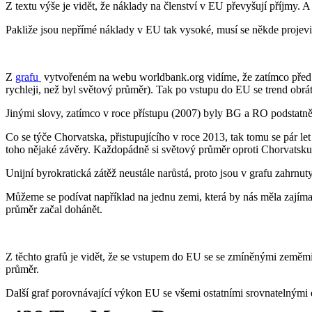
Z textu výše je vidět, že náklady na členství v EU převyšují příjmy. 
Pakliže jsou nepřímé náklady v EU tak vysoké, musí se někde projevi
Z
grafu
vytvořeném na webu worldbank.org vidíme, že zatímco před v
rychleji, než byl světový průměr). Tak po vstupu do EU se trend obrát
Jinými slovy, zatímco v roce přístupu (2007) byly BG a RO podstatně
Co se týče Chorvatska, přistupujícího v roce 2013, tak tomu se pár l
toho nějaké závěry. Každopádně si světový průměr oproti Chorvatsku ve
Unijní byrokratická zátěž neustále narůstá, proto jsou v grafu zahrnut
Můžeme se podívat například na jednu zemi, která by nás měla zajím
průměr začal dohánět.
Z těchto grafů je vidět, že se vstupem do EU se se zmíněnými zeměmi 
průměr.
Další graf porovnávající výkon EU se všemi ostatními srovnatelnými