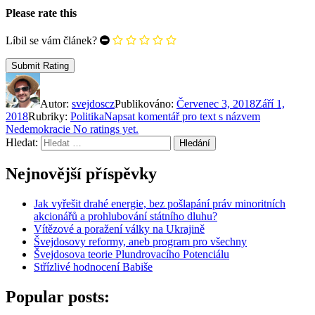
Please rate this
Líbil se vám článek?
Autor:
svejdoscz
Publikováno:
Červenec 3, 2018
Září 1,
2018
Rubriky:
Politika
Napsat komentář
pro text s názvem
Nedemokracie
No ratings yet.
Hledat:
Hledání
Nejnovější příspěvky
Jak vyřešit drahé energie, bez pošlapání práv minoritních
akcionářů a prohlubování státního dluhu?
Vítězové a poražení války na Ukrajině
Švejdosovy reformy, aneb program pro všechny
Švejdosova teorie Plundrovacího Potenciálu
Střízlivé hodnocení Babiše
Popular posts: