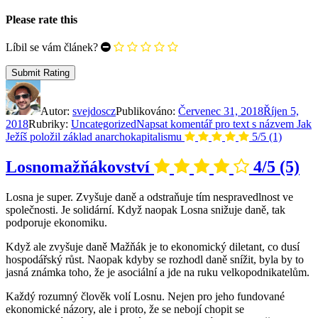
Please rate this
Líbil se vám článek?
Autor:
svejdoscz
Publikováno:
Červenec 31, 2018
Říjen 5,
2018
Rubriky:
Uncategorized
Napsat komentář
pro text s názvem Jak
Ježíš položil základ anarchokapitalismu
5/5
(1)
Losnomažňákovství
4/5
(5)
Losna je super. Zvyšuje daně a odstraňuje tím nespravedlnost ve
společnosti. Je solidární. Když naopak Losna snižuje daně, tak
podporuje ekonomiku.
Když ale zvyšuje daně Mažňák je to ekonomický diletant, co dusí
hospodářský růst. Naopak kdyby se rozhodl daně snížit, byla by to
jasná známka toho, že je asociální a jde na ruku velkopodnikatelům.
Každý rozumný člověk volí Losnu. Nejen pro jeho fundované
ekonomické názory, ale i proto, že se nebojí chopit se