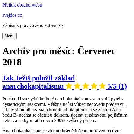
Přejít k obsahu webu
svejdos.cz
Zápisník pravicového extremisty
Menu
Archiv pro měsíc: Červenec
2018
Jak Ježíš položil základ
anarchokapitalismu
5/5
(1)
Poté co Urza vydal knihu Anarchokapitalismus se roztrhl pytel s
hysterickými reakcemi. Většina lidí si vůbec nedovede představit,
jak by si mohli bez státu koupit rohlík, přemístit se z bodu A do
bodu B, nechat se ošetřit u doktora, sjednat si zdravotní pojištěním
nebo za co by utratili o cca 300% zvýšený příjem.
Anarchokapitalismus je zjednodušeně řečeno postaven na dvou