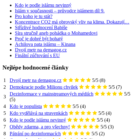
Kdo je podle islámu nevinný
Islám v současnosti – průvodce islámem díl 9.
Pro koho je tu stát?
Koncentrace CO2 má obrovský vliv na klima. Dokazují…
Střízlivé hodnocení Babiše
Síra stručně aneb pohádka o Mohamedovi
Proč je dobré být bohatý
Achilova pata islámu – Kinana
Dvojí metr na demagog.cz
Finální zúčtování s EU
Nejlépe hodnocené články
1
Dvojí metr na demagog.cz
5/5
(8)
2
Demokracie podle Milionu chvilek
5/5
(7)
Dezinformace v mainstreamových médiích
5/5
3
(5)
4
Kdo je populista
5/5
(4)
5
Kdo vydělává na stravenkách
5/5
(4)
6
Kdo je podle islámu nevinný
5/5
(4)
7
Obědy zdarma, a pro všechny!
5/5
(3)
8
Pátrání po dezinformacích
5/5
(2)