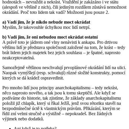
hodnotách – nevraždit a nekrást. Vraždění je zakázáno i ve státu
(alespoň ve většině z nich), čili jediným rozdílem zůstává nemožnost
okrádání. Proč toto lidem tak vadí? Možnosti jsou pouze 2.
a) Vadí jim, že je nikdo nebude moct okrádat
Myslím, že takovouhle úchylkou moc lidí netrpí.
b) Vadí jim, že oni nebudou moct okrádat ostatní
A právě toto je jádrem oné vlny nenávisti k ankapu. Pro drtivou
většinu lidí je představa společnosti založené na tom, že krást – tedy
brát lidem jejich majetek bez jejich souhlasu – je špatné, naprosto
neakceptovatelná.
Samozřejmě většinou neschvalují prvoplánové okrádání lidí na ulici.
Naopak vymýšlejí (resp. schvalují) různé složité konstrukty, pomocí
kterých se dá krádež ospravedlnit.
Pro mnoho lidí jsou principy anarchokapitalismu – tedy nekrást,
něco naprosto nového, a tak jsou k tomu skeptičtí. Ale když se
podíváme do historie, tak zjistíme, že základy anarchokapitalismu
položil již chlapík, který si říkal Ježíš, jenž svou rétoriku stavěl na
bezpodmínečné úctě k vlastnickým právům. Přikázání, kterým se
řídil zní velmi stručně a výstižně – nepokradeš. Bez žádných
výjimek nebo dodatků.
Ani když je to potřeba?