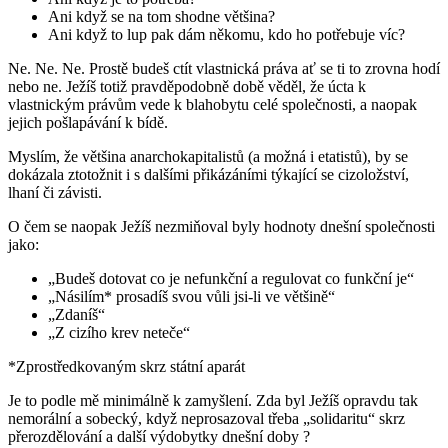
Ani když se na tom shodne většina?
Ani když to lup pak dám někomu, kdo ho potřebuje víc?
Ne. Ne. Ne. Prostě budeš ctít vlastnická práva ať se ti to zrovna hodí
nebo ne. Ježíš totiž pravděpodobně době věděl, že úcta k
vlastnickým právům vede k blahobytu celé společnosti, a naopak
jejich pošlapávání k bídě.
Myslím, že většina anarchokapitalistů (a možná i etatistů), by se
dokázala ztotožnit i s dalšími přikázáními týkající se cizoložství,
lhaní či závisti.
O čem se naopak Ježíš nezmiňoval byly hodnoty dnešní společnosti
jako:
„Budeš dotovat co je nefunkční a regulovat co funkční je“
„Násilím* prosadíš svou vůli jsi-li ve většině“
„Zdaníš“
„Z cizího krev neteče“
*Zprostředkovaným skrz státní aparát
Je to podle mě minimálně k zamyšlení. Zda byl Ježíš opravdu tak
nemorální a sobecký, když neprosazoval třeba „solidaritu“ skrz
přerozdělování a další výdobytky dnešní doby ?