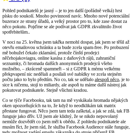
Pohled podnikatelů je jasný – je to jen další (pořádně velká) hrst
písku do soukolí. Mnoho povinností navíc. Mnoho nové potenciální
buzerace ze strany úřadů, a velký prostor pro to, kde zase dostat za
něco pokutu. Pojďme se ale podívat jak GDPR zkvalitnilo život
spotřebitelům..
V noci na 25. května jsem takřka nemohl dospat, jak jsem se těšil až
otevřu emailovou schránku a ta bude zcela spam-free. Po probuzení
mě bohužel čekalo zklamání, protože čínští prodejci
něčehojakoviagra, online kasína z daňových rájů, zahraniční
seznamky, či hromada dalších anonymních prodejců všeho
možného, – zkráceně spammeři – si z GDPR k mému velkému
překpvapení nic nedělali a posílali své nabídky ve zcela stejném
počtu jako to bylo předtím. No co, tak se udělalo
alespoň něco
, je to
sice k ničemu, stojí to miliardy, ale aspoň tu máme další nástroj jak
pokutovat podnikatele. Stejně všichni kradou.
Co se týče Facebooku, tak tam na mě vyskákala hromada nějakých
oken upozorňujících na to, že když to neodklikám tak matrix
přestane fungovat. Něco jsem tam teda zaškrtal, a jak se zdá, tak FB
funguje jako dřív. Už jsem ale klidný, že se nikdo nepovolaný
nemůže dozvědět co jsem měl k obědu. Z pohledu podnikatele ale
musím říct, že jsem rád, že služba Facebook Audience stále funguje,
tedy možnost zadání emailu zákazníka do stroje přičemž FB