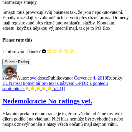
neomezuje šmejdy.
Šmejdi totiž provozují svůj business tak, že jsou nepokutovatelní.
Emaily rozesílají ze zahraničních serverů přes různé proxy. Domény
mají registrované přes různé anonymizační služby. Kontaktní
adresu, když už nějakou výjimečně mají, tak je to PO Box.
Please rate this
Líbil se vám článek?
Autor:
svejdoscz
Publikováno:
Červenec 4, 2018
Rubriky:
EU
Napsat komentář
pro text s názvem GPDR z pohledu
spotřebitele
5/5
(1)
Nedemokracie
No ratings yet.
Hlavním prvkem demokracie je to, že se všichni občané rovným
dílem podílejí na vládnutí. Ničí hlas nemůže být zvýhodněn nebo
naopak znevýhodněn a hlasy všech občanů mají stejnou váhu.