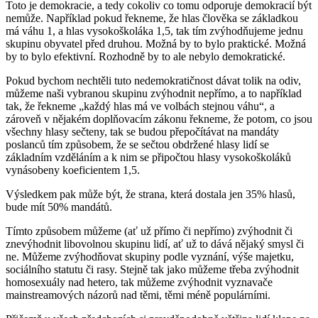
Toto je demokracie, a tedy cokoliv co tomu odporuje demokracií být
nemůže. Například pokud řekneme, že hlas člověka se základkou
má váhu 1, a hlas vysokoškoláka 1,5, tak tím zvýhodňujeme jednu
skupinu obyvatel před druhou. Možná by to bylo praktické. Možná
by to bylo efektivní. Rozhodně by to ale nebylo demokratické.
Pokud bychom nechtěli tuto nedemokratičnost dávat tolik na odiv,
můžeme naši vybranou skupinu zvýhodnit nepřímo, a to například
tak, že řekneme „každý hlas má ve volbách stejnou váhu“, a
zároveň v nějakém doplňovacím zákonu řekneme, že potom, co jsou
všechny hlasy sečteny, tak se budou přepočítávat na mandáty
poslanců tím způsobem, že se sečtou obdržené hlasy lidí se
základním vzděláním a k nim se připočtou hlasy vysokoškoláků
vynásobeny koeficientem 1,5.
Výsledkem pak může být, že strana, která dostala jen 35% hlasů,
bude mít 50% mandátů.
Tímto způsobem můžeme (ať už přímo či nepřímo) zvýhodnit či
znevýhodnit libovolnou skupinu lidí, ať už to dává nějaký smysl či
ne. Můžeme zvýhodňovat skupiny podle vyznání, výše majetku,
sociálního statutu či rasy. Stejně tak jako můžeme třeba zvýhodnit
homosexuály nad hetero, tak můžeme zvýhodnit vyznavače
mainstreamových názorů nad těmi, těmi méně populárními.