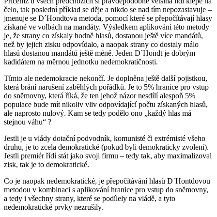
Přičemž u všech předchozích si pravděpodobně většina lidí klepe na
čelo, tak poslední příklad se děje a nikdo se nad tím nepozastavuje –
jmenuje se D´Hondtova metoda, pomocí které se přepočítávají hlasy
získané ve volbách na mandáty. Výsledkem aplikování této metody
je, že strany co získaly hodně hlasů, dostanou ještě více mandátů,
než by jejich zisku odpovídalo, a naopak strany co dostaly málo
hlasů dostanou mandátů ještě méně. Jeden D´Hondt je dobrým
kadidátem na měrnou jednotku nedemokratičnosti.
Tímto ale nedemokracie nekončí. Je doplněna ještě další pojistkou,
která brání narušení zaběhlých pořádků. Je to 5% hranice pro vstup
do sněmovny, která říká, že ten jehož názor nesdílí alespoň 5%
populace bude mít nikoliv vliv odpovídající počtu získaných hlasů,
ale naprosto nulový. Kam se tedy podělo ono „každý hlas má
stejnou váhu“ ?
Jestli je u vlády dotační podvodník, komunisté či extrémisté všeho
druhu, je to zcela demokratické (pokud byli demokraticky zvoleni).
Jestli premiér řídí stát jako svoji firmu – tedy tak, aby maximalizoval
zisk, tak je to demokratické.
Co je naopak nedemokratické, je přepočítávání hlasů D´Hontdovou
metodou v kombinaci s aplikování hranice pro vstup do sněmovny,
a tedy i všechny strany, které se podílely na vládě, a tyto
nedemokratické prvky nezrušily.