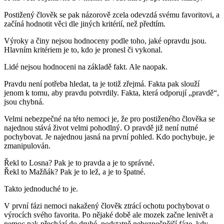
Postižený člověk se pak názorově zcela odevzdá svému favoritovi, a
začíná hodnotit věci dle jiných kritérií, než předtím.
Výroky a činy nejsou hodnoceny podle toho, jaké opravdu jsou.
Hlavním kritériem je to, kdo je pronesl či vykonal.
Lidé nejsou hodnoceni na základě fakt. Ale naopak.
Pravdu není potřeba hledat, ta je totiž zřejmá. Fakta pak slouží
jenom k tomu, aby pravdu potvrdily. Fakta, která odporují „pravdě“,
jsou chybná.
Velmi nebezpečné na této nemoci je, že pro postiženého člověka se
najednou stává život velmi pohodlný. O pravdě již není nutné
pochybovat. Je najednou jasná na první pohled. Kdo pochybuje, je
zmanipulován.
Řekl to Losna? Pak je to pravda a je to správné.
Řekl to Mažňák? Pak je to lež, a je to špatné.
Takto jednoduché to je.
V první fázi nemoci nakažený člověk ztrácí ochotu pochybovat o
výrocích svého favorita. Po nějaké době ale mozek začne lenivět a
nemoc pak přechází do druhé, podstatně nebezpečnější fáze, kdy