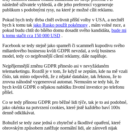
následně uživatele vyhledá, a dle jeho preferencí vygeneruje
publikum s podobnými rysy, na které je možné cílit reklamu.
Pokud bych tedy třeba chtěl ovlivnit příští volby v USA, a nechtěl
bych k tomu tak
jako Rusko použít pokémony
, mám volné ruce, a
pokud budu chtít do bílého domu dosadit svého kandidáta,
bude mi
k tomu stačit cca 150 000 USD
.
Facebook se tedy stejně jako spameři či scammeři kupodivu svého
miliardového businessu kvůli GDPR nevzdal, a svůj business
model, tedy co nejpřesnější cílení reklamy, dále naplňuje.
Nejpříjemnější změnu GDPR přineslo asi v nevyžádaném
telemarketingu. Rozdíl je v tom, že když se zeptám, kde na mě vzali
číslo, tak místo odpovědi, že z nějaké databáze, tak řeknou, že to
zrovna náhodně vygeneroval automat. Nemusím se tedy bát, že
bych kvůli GDPR o nějakou nabídku životní investice po telefonu
přišel.
Co se tedy přínosu GDPR pro běžné lidi týče, tak je to asi podobné,
jako okénka na potvrzení cookies, které jistě každého baví 100x
denně odklikávat.
Bohužel se tedy zase jedná o zbytečné a škodlivé opatření, které
obrovským způsobem zatěžuje normální lidi, ale zároveň nijak