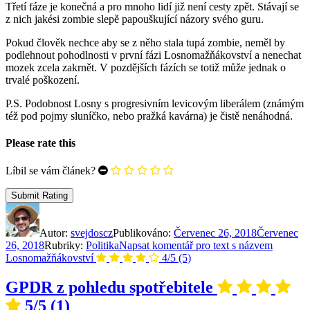
Třetí fáze je konečná a pro mnoho lidí již není cesty zpět. Stávají se
z nich jakési zombie slepě papouškující názory svého guru.
Pokud člověk nechce aby se z něho stala tupá zombie, neměl by
podlehnout pohodlnosti v první fázi Losnomažňákovství a nenechat
mozek zcela zakrnět. V pozdějších fázích se totiž může jednak o
trvalé poškození.
P.S. Podobnost Losny s progresivním levicovým liberálem (známým
též pod pojmy sluníčko, nebo pražká kavárna) je čistě nenáhodná.
Please rate this
Líbil se vám článek?
Autor:
svejdoscz
Publikováno:
Červenec 26, 2018
Červenec
26, 2018
Rubriky:
Politika
Napsat komentář
pro text s názvem
Losnomažňákovství
4/5
(5)
GPDR z pohledu spotřebitele
5/5
(1)