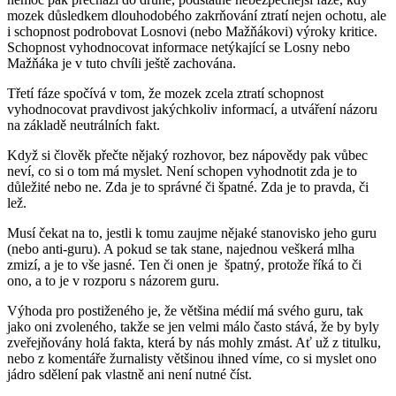
mozek důsledkem dlouhodobého zakrňování ztratí nejen ochotu, ale
i schopnost podrobovat Losnovi (nebo Mažňákovi) výroky kritice.
Schopnost vyhodnocovat informace netýkající se Losny nebo
Mažňáka je v tuto chvíli ještě zachována.
Třetí fáze spočívá v tom, že mozek zcela ztratí schopnost
vyhodnocovat pravdivost jakýchkoliv informací, a utváření názoru
na základě neutrálních fakt.
Když si člověk přečte nějaký rozhovor, bez nápovědy pak vůbec
neví, co si o tom má myslet. Není schopen vyhodnotit zda je to
důležité nebo ne. Zda je to správné či špatné. Zda je to pravda, či
lež.
Musí čekat na to, jestli k tomu zaujme nějaké stanovisko jeho guru
(nebo anti-guru). A pokud se tak stane, najednou veškerá mlha
zmizí, a je to vše jasné. Ten či onen je špatný, protože říká to či
ono, a to je v rozporu s názorem guru.
Výhoda pro postiženého je, že většina médií má svého guru, tak
jako oni zvoleného, takže se jen velmi málo často stává, že by byly
zveřejňovány holá fakta, která by nás mohly zmást. Ať už z titulku,
nebo z komentáře žurnalisty většinou ihned víme, co si myslet ono
jádro sdělení pak vlastně ani není nutné číst.