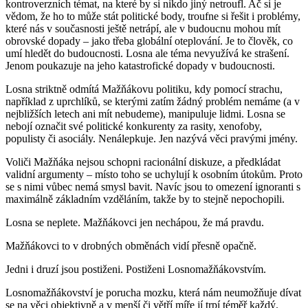
kontroverzních témat, na které by si nikdo jiný netroufl. Ač si je
vědom, že ho to může stát politické body, troufne si řešit i problémy,
které nás v současnosti ještě netrápí, ale v budoucnu mohou mít
obrovské dopady – jako třeba globální oteplování. Je to člověk, co
umí hledět do budoucnosti. Losna ale téma nevyužívá ke strašení.
Jenom poukazuje na jeho katastrofické dopady v budoucnosti.
Losna striktně odmítá Mažňákovu politiku, kdy pomocí strachu,
například z uprchlíků, se kterými zatím žádný problém nemáme (a v
nejbližších letech ani mít nebudeme), manipuluje lidmi. Losna se
nebojí označit své politické konkurenty za rasity, xenofoby,
populisty či asociály. Nenálepkuje. Jen nazývá věci pravými jmény.
Voliči Mažňáka nejsou schopni racionální diskuze, a předkládat
validní argumenty – místo toho se uchylují k osobním útokům. Proto
se s nimi vůbec nemá smysl bavit. Navíc jsou to omezení ignoranti s
maximálně základním vzděláním, takže by to stejně nepochopili.
Losna se neplete. Mažňákovci jen nechápou, že má pravdu.
Mažňákovci to v drobných obměnách vidí přesně opačně.
Jedni i druzí jsou postiženi. Postiženi Losnomažňákovstvím.
Losnomažňákovství je porucha mozku, která nám neumožňuje dívat
se na věci objektivně a v menší či větří míře jí trpí téměř každý.