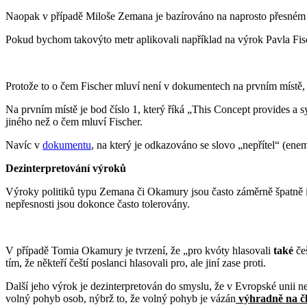
Naopak v případě Miloše Zemana je bazírováno na naprosto přesném vyj
Pokud bychom takovýto metr aplikovali například na výrok Pavla Fis
Protože to o čem Fischer mluví není v dokumentech na prvním místě, 
Na prvním místě je bod číslo 1, který říká „This Concept provides a sys
jiného než o čem mluví Fischer.
Navíc v
dokumentu
, na který je odkazováno se slovo „nepřítel“ (en
Dezinterpretování výroků
Výroky politiků typu Zemana či Okamury jsou často záměrně špatně in
nepřesnosti jsou dokonce často tolerovány.
V případě Tomia Okamury je tvrzení, že „pro kvóty hlasovali
také
češ
tím, že někteří čeští poslanci hlasovali pro, ale jiní zase proti.
Další jeho výrok je dezinterpretován do smyslu, že v Evropské unii ne
volný pohyb osob, nýbrž to, že volný pohyb je vázán
výhradně na čl