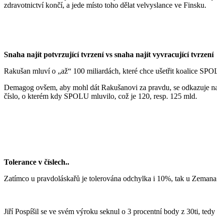
zdravotnictví končí, a jede místo toho dělat velvyslance ve Finsku.
Snaha najít potvrzující tvrzení vs snaha najít vyvracující tvrzení
Rakušan mluví o „až“ 100 miliardách, které chce ušetřit koalice S
Demagog ovšem, aby mohl dát Rakušanovi za pravdu, se odkazuje na 
číslo, o kterém kdy SPOLU mluvilo, což je 120, resp. 125 mld.
Tolerance v číslech..
Zatímco u pravdoláskařů je tolerována odchylka i 10%, tak u Zemana
Jiří Pospíšil se ve svém výroku seknul o 3 procentní body z 30ti, tedy