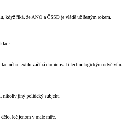
du, když říká, že ANO a ČSSD je vládě už šestým rokem.
klad:
y laciného textilu začíná dominovat
i
technologickým odvětvím.
ikoliv jiný politický subjekt.
o
dělo, leč jenom v malé míře.