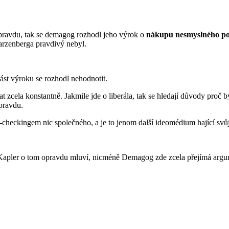
pravdu, tak se demagog rozhodl jeho výrok o
nákupu nesmyslného po
arzenberga pravdivý nebyl.
st výroku se rozhodl nehodnotit.
zcela konstantně. Jakmile jde o liberála, tak se hledají důvody proč by
pravdu.
checkingem nic společného, a je to jenom další ideomédium hající svůj
áš Kapler o tom opravdu mluví, nicméně Demagog zde zcela přejímá arg