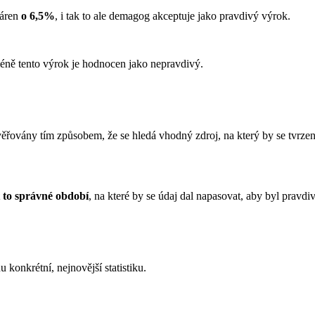
ráren
o 6,5%
, i tak to ale demagog akceptuje jako pravdivý výrok.
méně tento výrok je hodnocen jako nepravdivý.
ěřovány tím způsobem, že se hledá vhodný zdroj, na který by se tvrzení 
t to správné období
, na které by se údaj dal napasovat, aby byl pravdi
konkrétní, nejnovější statistiku.