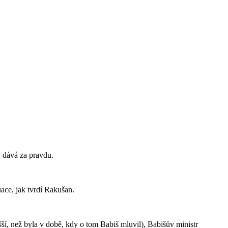
y dává za pravdu.
uace, jak tvrdí Rakušan.
šší, než byla v době, kdy o tom Babiš mluvil), Babišův ministr