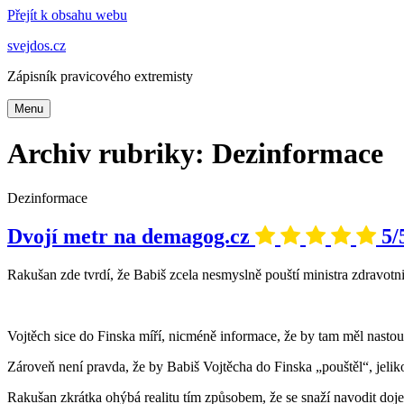
Přejít k obsahu webu
svejdos.cz
Zápisník pravicového extremisty
Menu
Archiv rubriky: Dezinformace
Dezinformace
Dvojí metr na demagog.cz
5/
Rakušan zde tvrdí, že Babiš zcela nesmyslně pouští ministra zdravotn
Vojtěch sice do Finska míří, nicméně informace, že by tam měl nastoup
Zároveň není pravda, že by Babiš Vojtěcha do Finska „pouštěl“, jelik
Rakušan zkrátka ohýbá realitu tím způsobem, že se snaží navodit dojem