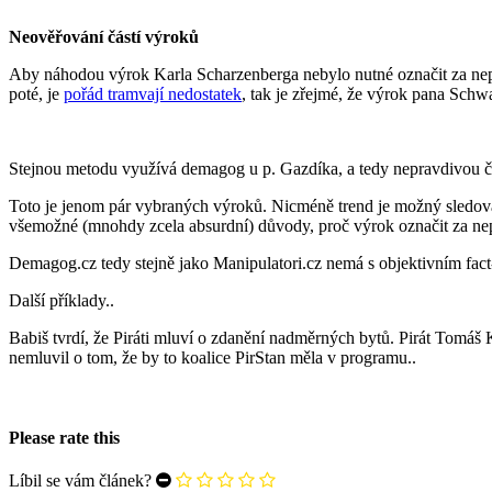
Neověřování částí výroků
Aby náhodou výrok Karla Scharzenberga nebylo nutné označit za ne
poté, je
pořád tramvají nedostatek
, tak je zřejmé, že výrok pana Schw
Stejnou metodu využívá demagog u p. Gazdíka, a tedy nepravdivou čá
Toto je jenom pár vybraných výroků. Nicméně trend je možný sledovat 
všemožné (mnohdy zcela absurdní) důvody, proč výrok označit za ne
Demagog.cz tedy stejně jako Manipulatori.cz nemá s objektivním fact-
Další příklady..
Babiš tvrdí, že Piráti mluví o zdanění nadměrných bytů. Pirát Tom
nemluvil o tom, že by to koalice PirStan měla v programu..
Please rate this
Líbil se vám článek?