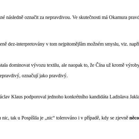
žné následně označit za nepravdivou. Ve skutečnosti má Okamura prav
leně dez-interpretovány v tom nejpitomějším možném smyslu, viz. napří
stala dominovat vývozu textilu, ale naopak to, že Čína už kromě výrob
nepravdivý, označují jako pravdivý.
av Klaus podporoval jednoho konkrétního kandidáta Ladislava Jakla, n
ic, tak u Pospíšila je „nic“ tolerováno i v případě, kdy se zjevně
něc