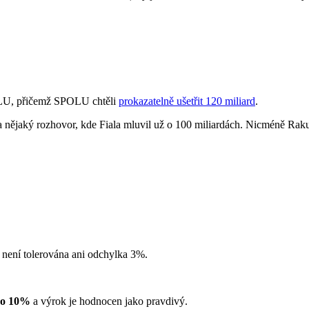
POLU, přičemž SPOLU chtěli
prokazatelně ušetřit 120 miliard
.
nějaký rozhovor, kde Fiala mluvil už o 100 miliardách. Nicméně Rak
 není tolerována ani odchylka 3%.
o 10%
a výrok je hodnocen jako pravdivý.