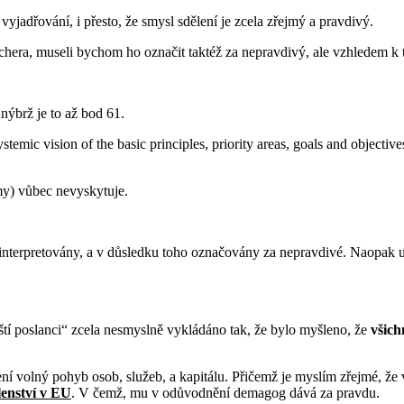
adřování, i přesto, že smysl sdělení je zcela zřejmý a pravdivý.
chera, museli bychom ho označit taktéž za nepravdivý, ale vzhledem k 
nýbrž je to až bod 61.
temic vision of the basic principles, priority areas, goals and objectiv
emy) vůbec nevyskytuje.
terpretovány, a v důsledku toho označovány za nepravdivé. Naopak u l
tí poslanci“ zcela nesmyslně vykládáno tak, že bylo myšleno, že
všich
ní volný pohyb osob, služeb, a kapitálu. Přičemž je myslím zřejmé, že 
enství v EU
. V čemž, mu v odůvodnění demagog dává za pravdu.