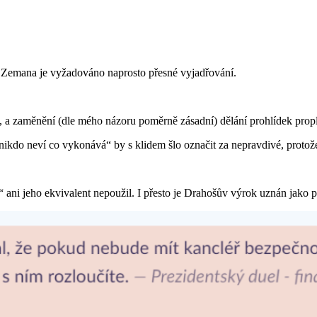
 u Zemana je vyžadováno naprosto přesné vyjadřování.
í, a zaměnění (dle mého názoru poměrně zásadní) dělání prohlídek propl
„nikdo neví co vykonává“ by s klidem šlo označit za nepravdivé, proto
ani jeho ekvivalent nepoužil. I přesto je Drahošův výrok uznán jako p