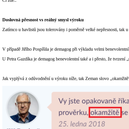
Či zde..
Doslovná přesnost vs reálný smysl výroku
Zatímco u havlistů jsou tolerovány i poměrně velké nepřesnosti, tak
V případě Jiřího Pospíšila je demagog při výkladu velmi benevolentn
U Petra Gazdíka je demagog benevolentní také a i přesto, že tvrzení 
Jak vyplývá z odůvodnění u výroku níže, tak Zeman slovo „okamžitě“ 