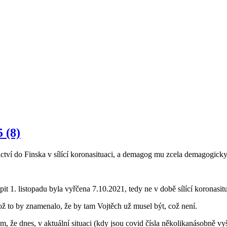
5
(8)
ictví do Finska v sílící koronasituaci, a demagog mu zcela demagogick
it 1. listopadu byla vyřčena 7.10.2021, tedy ne v době sílící koronasit
ož to by znamenalo, že by tam Vojtěch už musel být, což není.
, že dnes, v aktuální situaci (kdy jsou covid čísla několikanásobně vy