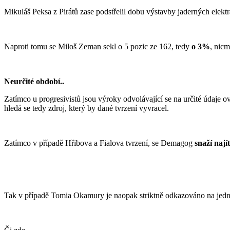
Mikuláš Peksa z Pirátů zase podstřelil dobu výstavby jaderných elekt
Naproti tomu se Miloš Zeman sekl o 5 pozic ze 162, tedy
o 3%
, nic
Neurčité období..
Zatímco u progresivistů jsou výroky odvolávající se na určité údaje ov
hledá se tedy zdroj, který by dané tvrzení vyvracel.
Zatímco v případě Hřibova a Fialova tvrzení, se Demagog
snaží nají
Tak v případě Tomia Okamury je naopak striktně odkazováno na jednu 