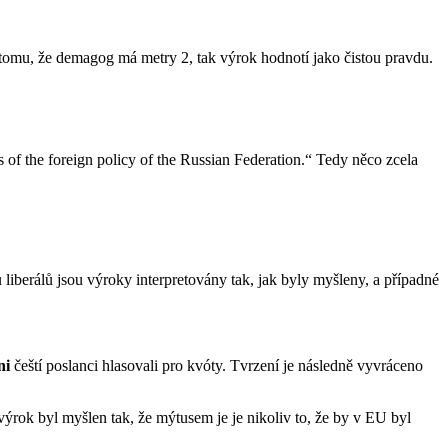
tomu, že demagog má metry 2, tak výrok hodnotí jako čistou pravdu.
es of the foreign policy of the Russian Federation.“ Tedy něco zcela
iberálů jsou výroky interpretovány tak, jak byly myšleny, a případné
ni
čeští poslanci hlasovali pro kvóty. Tvrzení je následně vyvráceno
výrok byl myšlen tak, že mýtusem je je nikoliv to, že by v EU byl