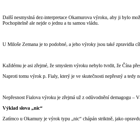
Další nesmyslná dez-interpretace Okamurova výroku, aby ji bylo mo
Pochopitelně ale nejde o jednu a tu samou vládu.
U Miloše Zemana je to podobné, a jeho výroky jsou také zpravidla cí
Každému je asi zřejmé, že smyslem výroku nebylo tvrdit, že Čína pře
Naproti tomu výrok p. Fialy, který je ve skutečnosti nepřesný a tedy 
Nepřesnost Fialova výroku je zřejmá už z odůvodnění demagogu – Václ
Výklad slova „nic“
Zatímco u Okamury je výrok typu „nic“ chápán striktně, jako opravdu n